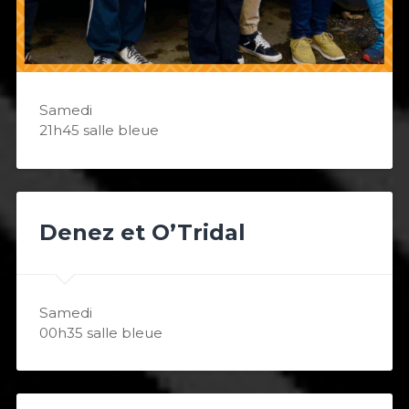
Samedi
21h45 salle bleue
Denez et O’Tridal
Samedi
00h35 salle bleue