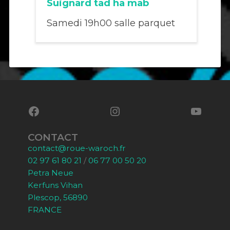
Suignard tad ha mab
Samedi 19h00 salle parquet
CONTACT
contact@roue-waroch.fr
02 97 61 80 21
/
06 77 00 50 20
Petra Neue
Kerfuns Vihan
Plescop, 56890
FRANCE