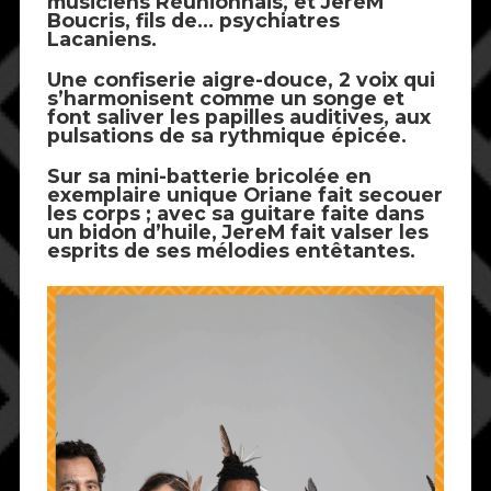
musiciens Réunionnais, et
JereM
Boucris
, fils de… psychiatres
Lacaniens.
Une confiserie aigre-douce, 2 voix qui
s’harmonisent comme un songe et
font saliver les papilles auditives, aux
pulsations de sa rythmique épicée.
Sur sa mini-batterie bricolée en
exemplaire unique
Oriane
fait secouer
les corps ; avec sa guitare faite dans
un bidon d’huile,
JereM
fait valser les
esprits de ses mélodies entêtantes.